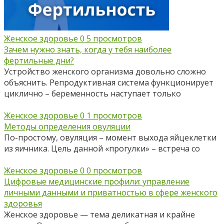
Женское здоровье
0
5 просмотров
Зачем нужно знать, когда у тебя наиболее
фертильные дни?
Устройство женского организма довольно сложно
объяснить. Репродуктивная система функционирует
циклично – беременность наступает только
Женское здоровье
0
1 просмотров
Методы определения овуляции
По-простому, овуляция – момент выхода яйцеклетки
из яичника. Цель данной «прогулки» – встреча со
Женское здоровье
0
0 просмотров
Цифровые медицинские профили: управление
личными данными и приватностью в сфере женского
здоровья
Женское здоровье — тема деликатная и крайне