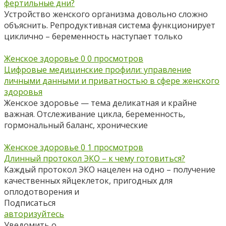
фертильные дни?
Устройство женского организма довольно сложно
объяснить. Репродуктивная система функционирует
циклично – беременность наступает только
Женское здоровье
0
0 просмотров
Цифровые медицинские профили: управление
личными данными и приватностью в сфере женского
здоровья
Женское здоровье — тема деликатная и крайне
важная. Отслеживание цикла, беременность,
гормональный баланс, хронические
Женское здоровье
0
1 просмотров
Длинный протокол ЭКО – к чему готовиться?
Каждый протокол ЭКО нацелен на одно – получение
качественных яйцеклеток, пригодных для
оплодотворения и
Подписаться
авторизуйтесь
Уведомить о