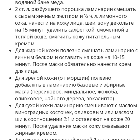
водяной бане меда.
2 ст. л. разбухшего порошка ламинарии смешать
с сырым яичным желтком и ½ ч. л. лимонного
сока, нанести на кожу лица, шеи, зону декольте
на 15 минут, удалить салфеткой, смоченной в
теплой воде, смягчить кожу питательным
кремом.
Для жирной кожи полезно смешать ламинарию с
яичным белком и оставить на коже на 10-15
минут. После маски обязательно нанести крем
для лица.
Для зрелой кожи (от морщин) полезно
добавлять в ламинарию базовые и эфирные
масла (персиковое, миндальное, жожоба,
оливковое, чайного дерева, эвкалипта).
Для сухой кожи ламинарию смешивают с маслом
виноградных косточек, оливковым или маслом
ши в соотношении 2:1 и оставляют на коже 20
минут. После удаления маски кожу смазывают
жирным кремом.
Для ухода за смешанной кожей 1 ч. л. глицерина