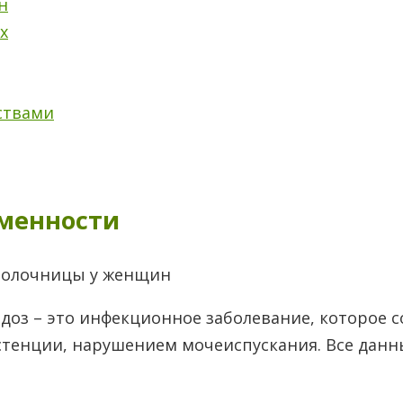
н
х
ствами
менности
доз – это инфекционное заболевание, которое
стенции, нарушением мочеиспускания. Все данн