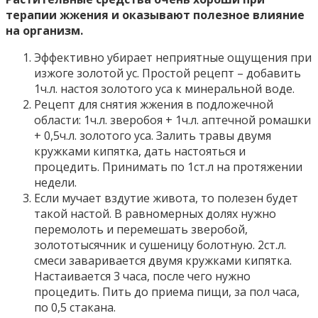
терапии жжения и оказывают полезное влияние
на организм.
Эффективно убирает неприятные ощущения при
изжоге золотой ус. Простой рецепт – добавить
1ч.л. настоя золотого уса к минеральной воде.
Рецепт для снятия жжения в подложечной
области: 1ч.л. зверобоя + 1ч.л. аптечной ромашки
+ 0,5ч.л. золотого уса. Залить травы двумя
кружками кипятка, дать настояться и
процедить. Принимать по 1ст.л на протяжении
недели.
Если мучает вздутие живота, то полезен будет
такой настой. В равномерных долях нужно
перемолоть и перемешать зверобой,
золототысячник и сушеницу болотную. 2ст.л.
смеси заваривается двумя кружками кипятка.
Настаивается 3 часа, после чего нужно
процедить. Пить до приема пищи, за пол часа,
по 0,5 стакана.