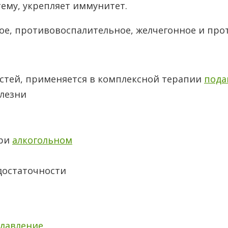
тему, укрепляет иммунитет.
ное, противовоспалительное, желчегонное и про
остей, применяется в комплексной терапии
пода
лезни
при
алкогольном
достаточности
давление