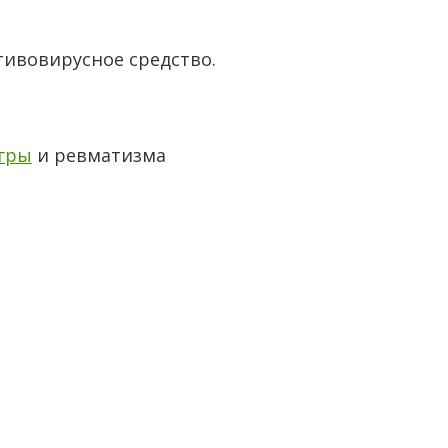
тивовирусное средство.
гры
и ревматизма