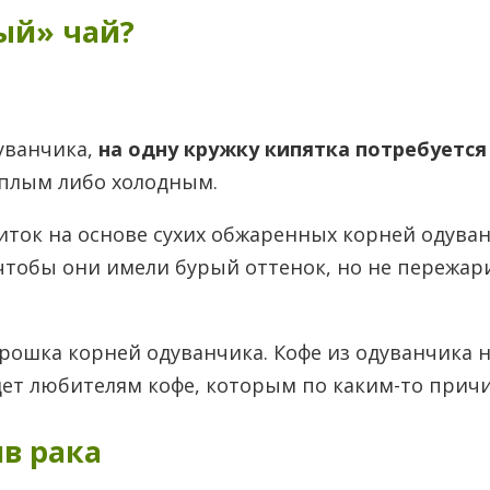
ый» чай?
уванчика,
на одну кружку кипятка потребуется
еплым либо холодным.
ток на основе сухих обжаренных корней одуван
чтобы они имели бурый оттенок, но не пережар
орошка корней одуванчика. Кофе из одуванчика 
дет любителям кофе, которым по каким-то прич
в рака