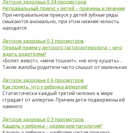
Детское здоровье
0
34 просмотров
Неправильный прикус у детей – причины и лечение
При неправильном прикусе у детей зубные ряды
смыкаются аномально, при этом нижняя челюсть
находится
Детское здоровье
0
3 просмотров
Первый прием у детского гастроэнтеролога – чего
ждать родителям?
«Болит живот», «меня тошнит», «не хочу кушать»…
Такие жалобы родители часто слышат от маленьких
Детское здоровье
0
6 просмотров
Как понять, что у ребенка аллергия?
Статистически каждый третий человек в мире
страдает от аллергии. Причем дети подвержены ей
намного
Детское здоровье
0
3 просмотров
Кашель у ребенка – норма или патология?
Кашель у ребенка – наиболее частая причина