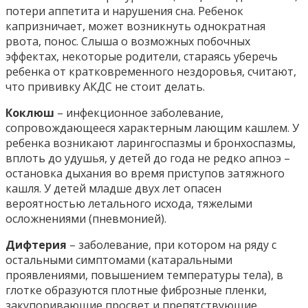
потери аппетита и нарушения сна. Ребенок
капризничает, может возникнуть однократная
рвота, понос. Слыша о возможных побочных
эффектах, некоторые родители, стараясь уберечь
ребенка от кратковременного нездоровья, считают,
что прививку АКДС не стоит делать.
Коклюш
– инфекционное заболевание,
сопровождающееся характерным лающим кашлем. У
ребенка возникают ларингоспазмы и бронхоспазмы,
вплоть до удушья, у детей до года не редко апноэ –
остановка дыхания во время приступов затяжного
кашля. У детей младше двух лет опасен
вероятностью летального исхода, тяжелыми
осложнениями (пневмонией).
Дифтерия
– заболевание, при котором на ряду с
остальными симптомами (катаральными
проявлениями, повышением температуры тела), в
глотке образуются плотные фиброзные пленки,
закупоривающие просвет и препятствующие