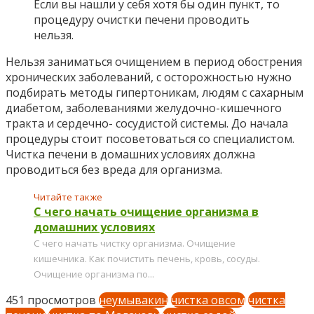
Если вы нашли у себя хотя бы один пункт, то
процедуру очистки печени проводить
нельзя.
Нельзя заниматься очищением в период обострения
хронических заболеваний, с осторожностью нужно
подбирать методы гипертоникам, людям с сахарным
диабетом, заболеваниями желудочно-кишечного
тракта и сердечно- сосудистой системы. До начала
процедуры стоит посоветоваться со специалистом.
Чистка печени в домашних условиях должна
проводиться без вреда для организма.
Читайте также
С чего начать очищение организма в
домашних условиях
С чего начать чистку организма. Очищение
кишечника. Как почистить печень, кровь, сосуды.
Очищение организма по...
451 просмотров
неумывакин
чистка овсом
чистка