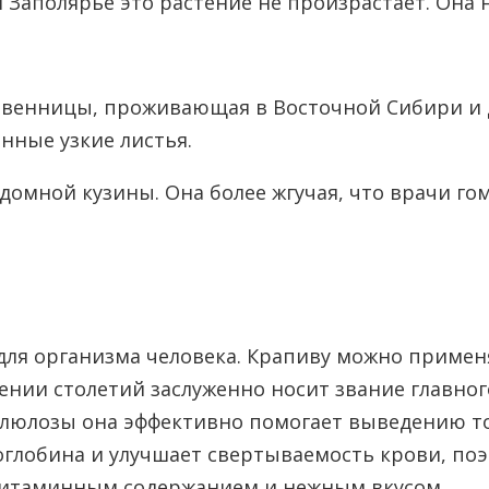
 Заполярье это растение не произрастает. Она 
твенницы, проживающая в Восточной Сибири и Д
нные узкие листья.
вудомной кузины. Она более жгучая, что врачи 
 для организма человека. Крапиву можно примен
ении столетий заслуженно носит звание главног
ллюлозы она эффективно помогает выведению т
глобина и улучшает свертываемость крови, поэ
витаминным содержанием и нежным вкусом.