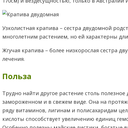
170см) и вездесущностью, только в Австралии и
Узколистная крапива – сестра двудомной родс
многолетним растением, но ей характерны дли
Жгучая крапива – более низкорослая сестра д
лечения.
Польза
Трудно найти другое растение столь полезное
замороженном и в свежем виде. Она на протяж
ряду витаминов, лигинам и полисахаридам це
кислоты способствует увеличению единиц гемо
Особенно полезны майские листики, богатые 