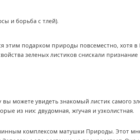
ы и борьба с тлей).
ся этим подарком природы повсеместно, хотя в
свойства зеленых листиков снискали признание 
у вы можете увидеть знакомый листик самого зло
рые из них: двудомная, жгучая и узколистная.
минным комплексом матушки Природы. Этот мно